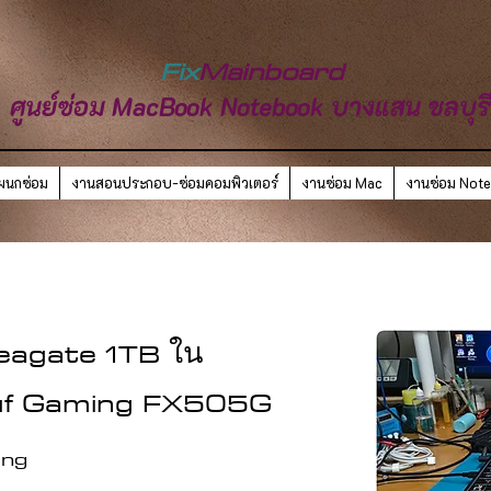
Fix
Mainboard
ศูนย์ซ่อม MacBook Notebook บางแสน ชลบุร
ผนกซ่อม
งานสอนประกอบ-ซ่อมคอมพิวเตอร์
งานซ่อม Mac
งานซ่อม Not
Seagate 1TB ใน
uf Gaming FX505G
ing