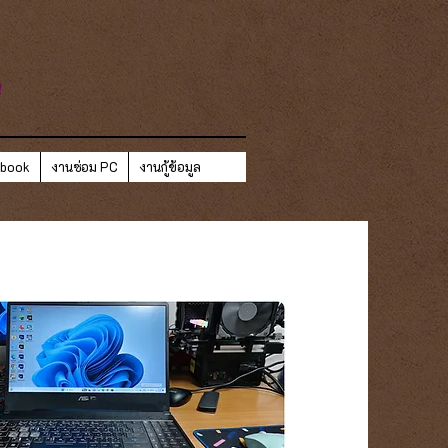
ี
ebook
งานซ่อม PC
งานกู้ข้อมูล