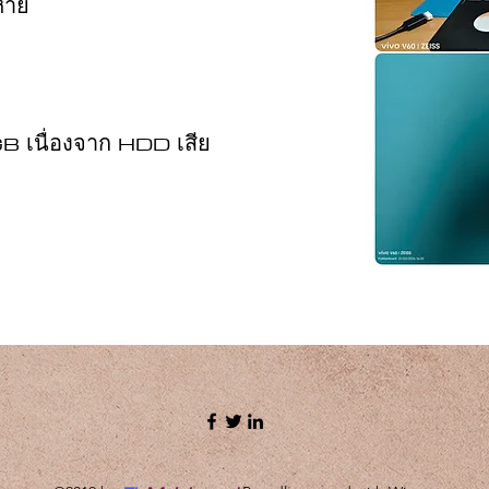
หาย
1GB เนื่องจาก HDD เสีย