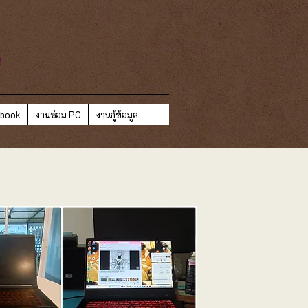
ี
ebook
งานซ่อม PC
งานกู้ข้อมูล