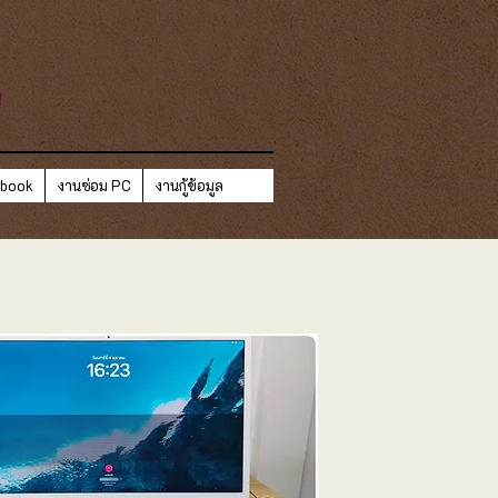
ี
ebook
งานซ่อม PC
งานกู้ข้อมูล