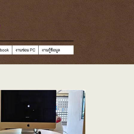
ี
ebook
งานซ่อม PC
งานกู้ข้อมูล