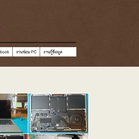
ี
ebook
งานซ่อม PC
งานกู้ข้อมูล